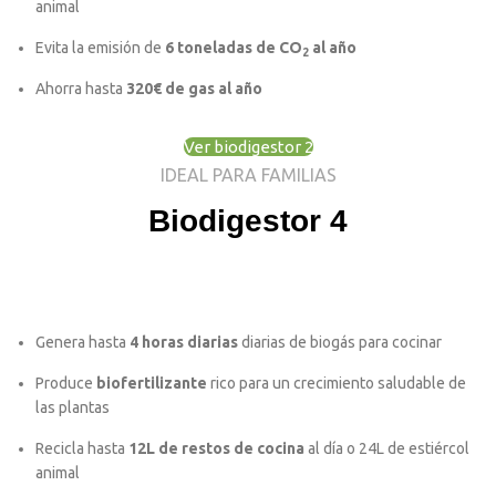
animal
Evita la emisión de
6 toneladas de CO
al año
2
Ahorra hasta
320€ de gas al año
Ver biodigestor 2
IDEAL PARA FAMILIAS
Biodigestor 4
Genera hasta
4 horas diarias
diarias de biogás para cocinar
Produce
biofertilizante
rico para un crecimiento saludable de
las plantas
Recicla hasta
12L de restos de cocina
al día o 24L de estiércol
animal