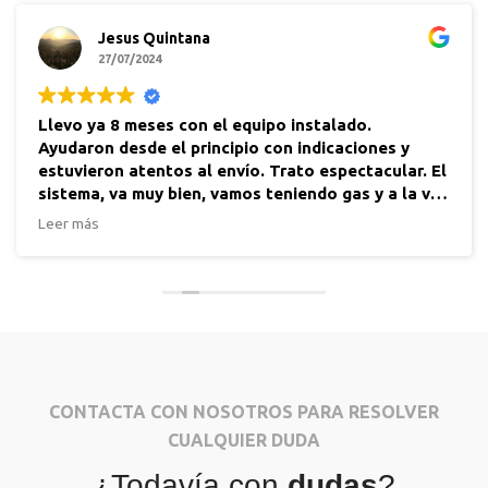
Jesus Quintana
27/07/2024
Llevo ya 8 meses con el equipo instalado.
Ayudaron desde el principio con indicaciones y
estuvieron atentos al envío. Trato espectacular. El
sistema, va muy bien, vamos teniendo gas y a la vez
con abono líquido para las plantas
Leer más
CONTACTA CON NOSOTROS PARA RESOLVER
CUALQUIER DUDA
¿Todavía con
dudas
?