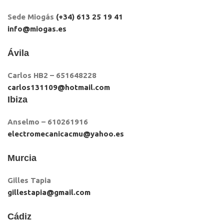
Sede Miogás
(+34) 613 25 19 41
info@miogas.es
Ávila
Carlos HB2 – 651648228
carlos131109@hotmail.com
Ibiza
Anselmo – 610261916
electromecanicacmu@yahoo.es
Murcia
Gilles Tapia
gillestapia@gmail.com
Cádiz