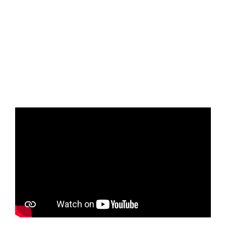
¿A QUIÉN VA DIRIGIDO?
A quiénes van dirigidos
nuestros
biodigestores