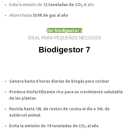
Evita la emisión de
12 toneladas de CO
al año
2
Ahorra hasta
550€ de gas al año
Ver biodigestor 4
IDEAL PARA PEQUEÑOS NEGOCIOS
Biodigestor 7
Genera hasta
6 horas diarias
de biogás para cocinar
Produce
biofertilizante
rico para un crecimiento saludable
de las plantas
Recicla hasta
18L de restos de cocina
al día o 36L de
estiércol animal
Evita la emisión de
19 toneladas de CO
al año
2