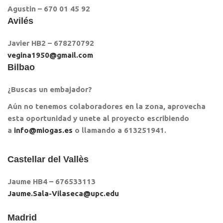
Agustin – 670 01 45 92
Avilés
Javier HB2 – 678270792
vegina1950@gmail.com
Bilbao
¿Buscas un embajador?
Aún no tenemos colaboradores en la zona, aprovecha
esta oportunidad y unete al proyecto escribiendo
a
info@miogas.es
o llamando a 613251941.
Castellar del Vallès
Jaume HB4 – 676533113
Jaume.Sala-Vilaseca@upc.edu
Madrid