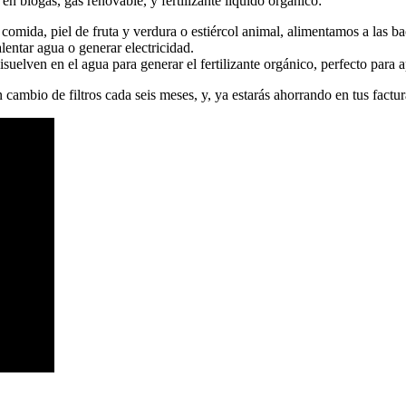
 biogás, gas renovable, y fertilizante líquido orgánico:
comida, piel de fruta y verdura o estiércol animal, alimentamos a las ba
lentar agua o generar electricidad.
uelven en el agua para generar el fertilizante orgánico, perfecto para ap
 cambio de filtros cada seis meses, y, ya estarás ahorrando en tus factu