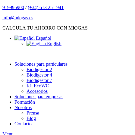
919995900
/
(+34) 613 251 941
info@miogas.es
CALCULA TU AHORRO CON MIOGAS
Español
English
Soluciones para particulares
Biodigestor 2
Biodigestor 4
Biodigestor 7
Kit EcoWC
Accesorios
Soluciones para empresas
Formación
Nosotros
Prensa
Blog
Contacto
Menu